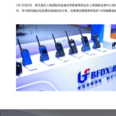
5月7日至9日，第五届长三角国际应急减灾和救援博览会在上海国家会展中心成
办。作为国内融合应急通信领域的先行者，北峰通信携最新研发的“AI智融极速
网”技术体系亮相，全方位展示了从指挥中枢到救援末梢的全链条解决方案。