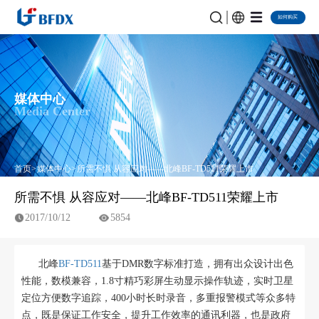
如何购买
媒体中心
Media Center
首页
媒体中心
所需不惧 从容应对——北峰BF-TD511荣耀上市
所需不惧 从容应对——北峰BF-TD511荣耀上市
2017/10/12
5854
北峰
BF-TD511
基于DMR数字标准打造，拥有出众设计出色
性能，数模兼容，1.8寸精巧彩屏生动显示操作轨迹，实时卫星
定位方便数字追踪，400小时长时录音，多重报警模式等众多特
点，既是保证工作安全，提升工作效率的通讯利器，也是政府