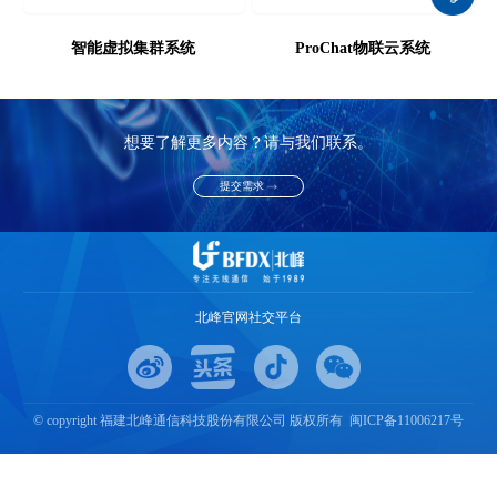
智能虚拟集群系统
ProChat物联云系统
想要了解更多内容？请与我们联系。
提交需求
北峰官网社交平台
© copyright 福建北峰通信科技股份有限公司 版权所有 闽ICP备11006217号