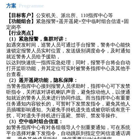
方案
Programme
【目标客户】
公安机关、派出所、110指挥中心等
【功能组合】
紧急报警+遥开遥毙+空中临时组合信道+固
定岗亭
【行业亮点】
（1）紧急报警，集群对讲：
如遇突发时间，巡警人员可通过手台报警，警务中心能快
速锁定报警人员实时位置，发送级别调度命令，及时通知
就近警务人员给予援助，
以达到快速统一指挥应急处理；同时，报警手台将会自动
打开监听功能，并其定位可实时被警务指挥中心及其他手
台查看。
（2）遥开遥毙功能，隐私保障：
当警务指挥中心接到报警人员求助时，指挥中心可下发禁
听指令，关闭该对讲机喇叭声音，避免惊动他人，以便通
知就近的警务人员来进行协同作战。而当指挥中心有重要
任务通知内容较长的，可暂时下发禁发指令，避免其他人
员插嘴影响通知。为避免手持机遗失造成被窃听或有意干
扰，可对遗失手持机进行遥毙、禁听、禁发等操作。
（3）空中临时组合信道：
如警务指挥中心有对各组领导人个别重要通知，可在系统
平台选择对象下发指令，自动跳跃到指定空闲信道通话调