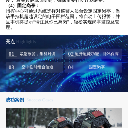
度， 避免其他成员听到，确保重要行动计划泄密。
（4）固定岗亭：
指挥中心可通过系统选择对巡警人员台设定固定岗亭，当
该手持机超越设定的电子围栏范围，将自动上传报警，并
且本机将提示“请注意你已离岗”，轻松实现岗亭监控及管
理。
亮点
Highlights
01
02
紧急报警，集群对讲
遥开遥毙功能，隐私保障
03
04
空中临时组合信道
固定岗亭
成功案例
Success Cases