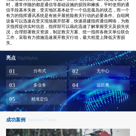
时，通常伴随的都是通信等基础设施的损毁和瘫痪，平时使用的通
信手段基本失效，受灾地区基本处于一个信息孤岛的状态，而一个
有力的指挥通讯系统是有效开展抢险救灾行动的必要条件。自组网
设备可以迅速在受灾现场展开部署，快速搭建指挥通信网络，为救
灾指挥提供实时信息，指挥部可以藉此迅速了解掌握受灾及损失状
况，合理部署救灾资源，制定救灾方案、统一指挥各救灾单位联合
工作，采取有力措施迅速展开救灾行动，最大程度上降低灾害损
失。
亮点
Highlights
01
02
分布式
无中心
03
04
多业务
远距离
05
精准定位
成功案例
Success Cases