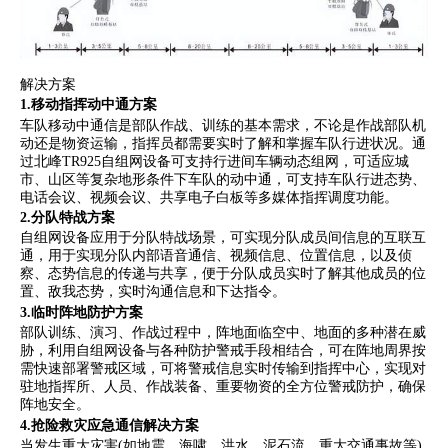
解决方案
1.移动指挥动中通方案
车队移动中通信是部队作战、训练的基本需求，不论是作战部队机
动还是物资运输，指挥员都需要实时了解和掌握车队行进状况。通
过北峰TR925自组网设备可支持行进间车辆动态组网，可适应城
市、山区等复杂地形条件下车队的动中通，可支持车队行进态势、
电话会议、视频会议、共享电子白板等多媒体指挥调度功能。
2.分队特战方案
自组网设备应用于分队特战场景，可实现分队成员间信息的互联互
通，用于实现分队内部语音通信、视频信息、位置信息，以及侦
察、态势信息的传递与共享，便于分队成员实时了解其他成员的位
置、敌我态势，实时沟通信息和下达指令。
3.临时阵地防护方案
部队训练、演习、作战过程中，阵地面临空中、地面的多种潜在威
胁，利用自组网设备与各种防护警戒手段相结合，可在阵地周界按
需快速部署警戒区域，可将警戒信息实时传输到指挥中心，实现对
驻地指挥所、人员、作战装备、重要物资的全方位警戒防护，确保
阵地安全。
4.抢险救灾应急通信解决方案
当发生重大灾害(如地震、海啸、洪水、泥石流、重大交通事故等)