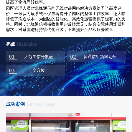
提高了物流周转效率。
园区管理人员对北峰通信的无线对讲网络解决方案给予了高度评
价，一致认为该系统不仅显著提升了园区的整体工作效率，还大幅
降低了沟通成本，为园区的智能化、高效化运营提供了强有力的支
持。同时，北峰通信积极收集用户反馈意见，结合实际使用场景和
需求，对系统进行持续优化升级，不断提升产品和服务质量。
亮点
Highlights
01
02
大范围信号覆盖
多通信组频率划分
03
全方位
成功案例
Success Cases