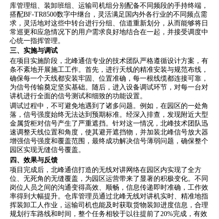
库管理组、装卸班组、运输司机组分别配备不同频段的手持终端，
搭配BF-TR8500数字中继台，灵活满足国内外各行业的不同频点需
求，灵活地对这些中转台进行分组、信道重新划分，从而能够将日
常巡更和应急情况下的用户需求良好地结合在一起，并接受调度中
心统一指挥管理。
三、实施与调试
在项目实施阶段，北峰通信专业的技术团队严格遵循设计方案，有
条不紊地开展施工工作。首先，进行天线的精准安装与规范布线，
确保每一个天线都安装牢固、位置准确，每一根线缆都连接可靠，
为信号传输奠定坚实基础。随后，进入设备调试环节，对每一台对
讲机进行全面的信号测试和细致的功能设置。
调试过程中，不可避免地遇到了诸多问题。例如，在园区的一处角
落，信号强度始终无法达到预期标准。经深入排查，发现附近大型
金属货柜对信号产生了严重遮挡。针对这一情况，北峰技术团队迅
速调整天线位置和角度，使其避开遮挡物，并加装北峰信号放大器
增强信号强度和覆盖范围，最终成功解决信号薄弱问题，确保整个
园区实现无缝信号覆盖。
四、效果与反馈
项目完成后，北峰通信打造的无线对讲网络在园区内实现了全方
位、无死角的无缝覆盖，为园区运营带来了显著的积极变化。不同
岗位人员之间的沟通变得高效、顺畅，信息传递即时准确，工作效
率得到大幅提升。仓库管理员通过北峰无线对讲机实时、精准地指
挥装卸工人作业，运输司机也能及时获取货物装卸进度信息，合理
规划行车路线和时间，整个任务相较于以往提前了20%完成，有效