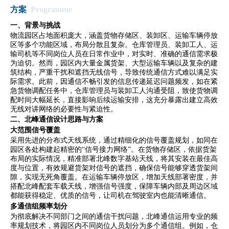
方案
Programme
一、背景与挑战
物流园区占地面积庞大，涵盖货物存储区、装卸区、运输车辆停放
区等多个功能区域，布局分散且复杂。仓库管理员、装卸工人、运
输司机等不同岗位人员在日常作业中，对实时、准确的通信需求极
为迫切。然而，园区内大量金属货架、大型运输车辆以及复杂的建
筑结构，严重干扰和遮挡无线信号，导致传统通信方式难以满足实
际需求。此前，因通信不畅引发的信息传递延迟问题频发，如在紧
急货物调配任务中，仓库管理员与装卸工人沟通受阻，致使货物调
配时间大幅延长，直接影响后续运输安排，这充分暴露出建立高效
无线对讲网络的必要性与紧迫性。
二、北峰通信设计思路与方案
大范围信号覆盖
采用先进的分布式天线系统，通过精细化的信号覆盖规划，如同在
园区各处构建起精密的“信号接力网络”。在货物存储区，依据货架
布局的实际情况，精准部署北峰数字基站天线，将其安装在最佳高
度与位置，有效规避货架对信号的遮挡，确保信号能够穿透货架间
隙，实现无死角覆盖。在运输车辆停放区，增加天线部署密度，并
搭配北峰配套车载天线，增强信号强度，保障车辆内部及周边区域
都能获得稳定、优质的信号，让司机在驾驶室内也能清晰通信。
多通信组频率划分
为彻底解决不同部门之间的通信干扰问题，北峰通信运用专业的频
率规划技术，将园区内不同岗位人员划分为多个通信组。例如，仓