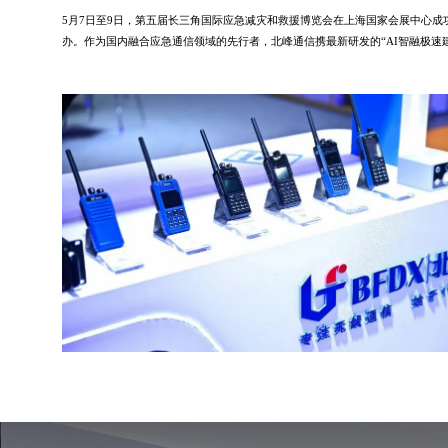
5月7日至9日，第五届长三角国际应急减灾和救援博览会在上海国家会展中心成
办。作为国内融合应急通信领域的先行者，北峰通信携最新研发的“AI智融极速
网”技术体系亮相，全方位展示了从指挥中枢到救援末梢的全链条解决方案。