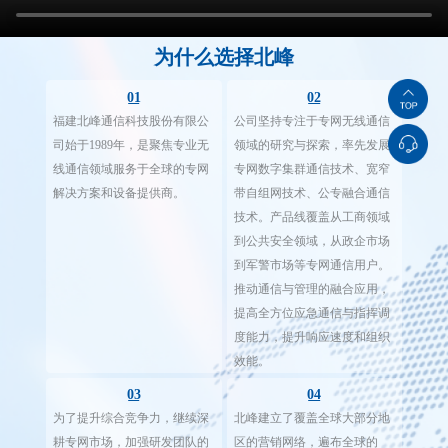
为什么选择北峰
01
02
福建北峰通信科技股份有限公
公司坚持专注于专网无线通信
司始于1989年，是聚焦专业无
领域的研究与探索，率先发展
线通信领域服务于全球的专网
专网数字集群通信技术、宽窄
解决方案和设备提供商。
带自组网技术、公专融合通信
技术。产品线覆盖从工商领域
到公共安全领域，从政企市场
到军警市场等专网通信用户。
推动通信与管理的融合应用，
提高全方位应急通信与指挥调
度能力，提升响应速度和组织
效能。
03
04
为了提升综合竞争力，继续深
北峰建立了覆盖全球大部分地
耕专网市场，加强研发团队的
区的营销网络，遍布全球的