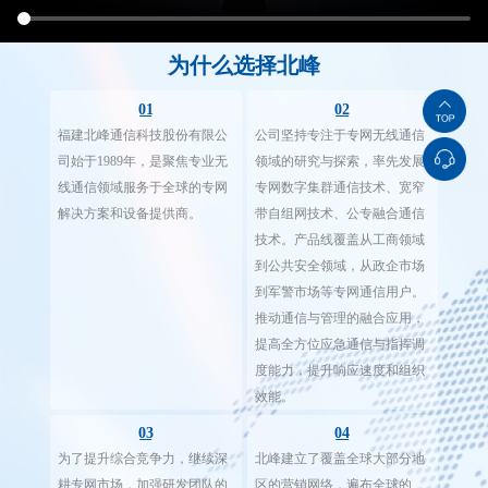
为什么选择北峰
01
02
福建北峰通信科技股份有限公
公司坚持专注于专网无线通信
司始于1989年，是聚焦专业无
领域的研究与探索，率先发展
线通信领域服务于全球的专网
专网数字集群通信技术、宽窄
解决方案和设备提供商。
带自组网技术、公专融合通信
技术。产品线覆盖从工商领域
到公共安全领域，从政企市场
到军警市场等专网通信用户。
推动通信与管理的融合应用，
提高全方位应急通信与指挥调
度能力，提升响应速度和组织
效能。
03
04
为了提升综合竞争力，继续深
北峰建立了覆盖全球大部分地
耕专网市场，加强研发团队的
区的营销网络，遍布全球的