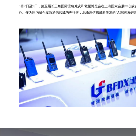
5月7日至9日，第五届长三角国际应急减灾和救援博览会在上海国家会展中心成
办。作为国内融合应急通信领域的先行者，北峰通信携最新研发的“AI智融极速
网”技术体系亮相，全方位展示了从指挥中枢到救援末梢的全链条解决方案。